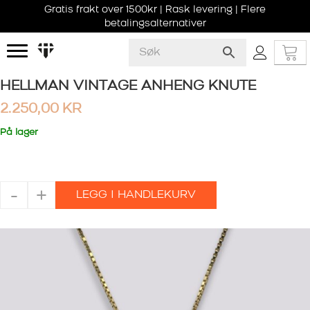
Gratis frakt over 1500kr | Rask levering | Flere
betalingsalternativer
HELLMAN VINTAGE ANHENG KNUTE
2.250,00
KR
På lager
HELLMAN
-
+
LEGG I HANDLEKURV
VINTAGE
ANHENG
KNUTE
antall