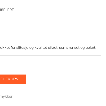
ISELERT
kket for slitasje og kvalitet sikret, samt renset og polert,
NDLEKURV
smykker