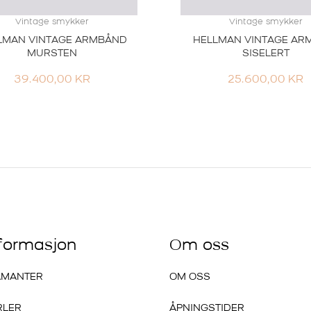
Vintage smykker
Vintage smykker
LMAN VINTAGE ARMBÅND
HELLMAN VINTAGE AR
MURSTEN
SISELERT
39.400,00
KR
25.600,00
KR
nformasjon
Om oss
AMANTER
OM OSS
RLER
ÅPNINGSTIDER