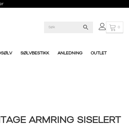
er
0
DSØLV
SØLVBESTIKK
ANLEDNING
OUTLET
TAGE ARMRING SISELERT