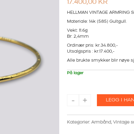
17.400,00
KR
HELLMAN VINTAGE ARMRING S
Materiale: 14k (585) Gultgull.
Vekt: 11.6g
Br: 2,4mm
Ordinær pris: kr.34.800,-
Utsalgspris : kr.17.400,-
Alle brukte smykker blir nøye sje
På lager
HELLMAN
-
+
LEGG I HA
VINTAGE
ARMRING
SISELERT
antall
Kategorier:
Armbånd
,
Vintage 