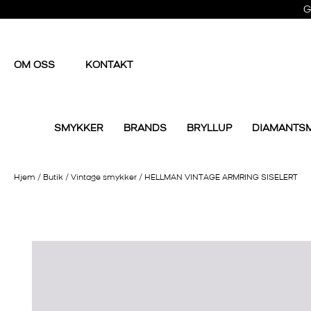
G
OM OSS
KONTAKT
SMYKKER
BRANDS
BRYLLUP
DIAMANTS
Hjem
/
Butik
/
Vintage smykker
/
HELLMAN VINTAGE ARMRING SISELERT