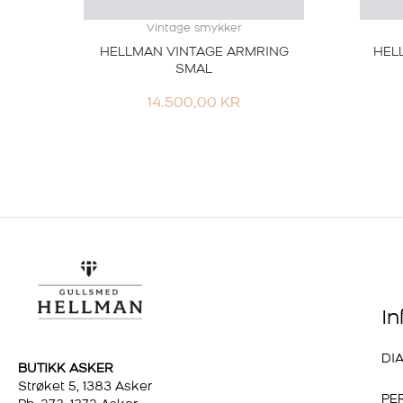
Vintage smykker
HELLMAN VINTAGE ARMRING
HEL
SMAL
14.500,00
KR
I
DI
BUTIKK ASKER
Strøket 5, 1383 Asker
PE