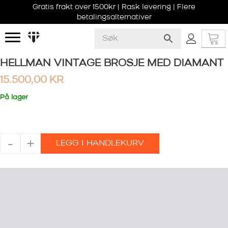
Gratis frakt over 1500kr | Rask levering | Flere
betalingsalternativer
HELLMAN VINTAGE BROSJE MED DIAMANT
15.500,00
KR
På lager
HELLMAN
-
+
LEGG I HANDLEKURV
VINTAGE
BROSJE
MED
DIAMANT
antall