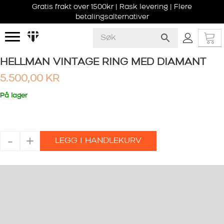
Gratis frakt over 1500kr | Rask levering | Flere
betalingsalternativer
HELLMAN VINTAGE RING MED DIAMANT
5.500,00
KR
På lager
HELLMAN
-
+
LEGG I HANDLEKURV
VINTAGE
RING
MED
DIAMANT
antall