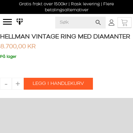
Gratis frakt over 1500kr | Rask levering | Flere
betalingsalternativer
HELLMAN VINTAGE RING MED DIAMANTER
8.700,00
KR
På lager
HELLMAN
-
+
LEGG I HANDLEKURV
VINTAGE
RING
MED
DIAMANTER
antall