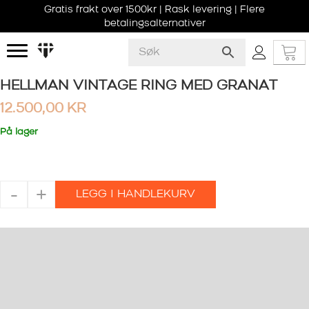
Gratis frakt over 1500kr | Rask levering | Flere
betalingsalternativer
HELLMAN VINTAGE RING MED GRANAT
12.500,00
KR
På lager
HELLMAN
-
+
LEGG I HANDLEKURV
VINTAGE
RING
MED
GRANAT
antall