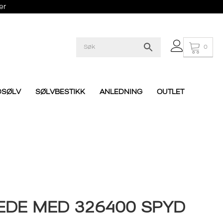
er
0
DSØLV
SØLVBESTIKK
ANLEDNING
OUTLET
JEDE MED 326400 SPYD