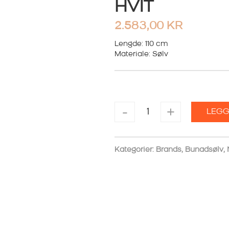
HVIT
2.583,00
KR
Lengde: 110 cm
Materiale: Sølv
KJEDE
-
+
LEGG
1,1M
KJEDE
MED
326400
Kategorier:
Brands
,
Bunadsølv
,
SPYD
HVIT
antall