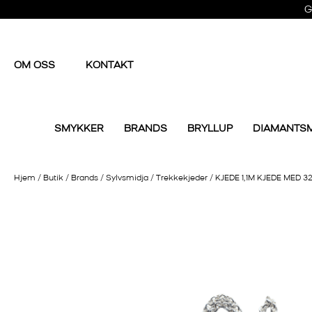
G
OM OSS
KONTAKT
SMYKKER
BRANDS
BRYLLUP
DIAMANTS
Hjem
/
Butik
/
Brands
/
Sylvsmidja
/
Trekkekjeder
/
KJEDE 1,1M KJEDE MED 3