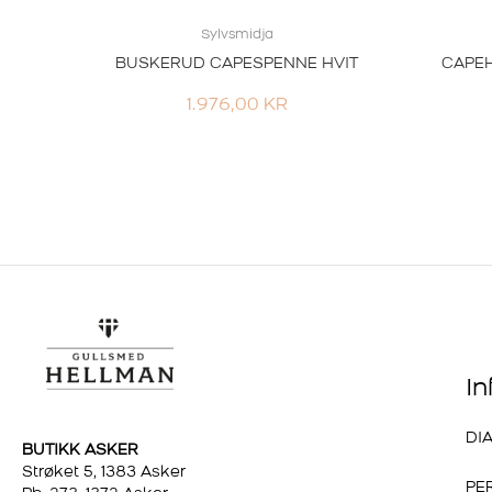
Sylvsmidja
BUSKERUD CAPESPENNE HVIT
CAPEH
1.976,00
KR
I
DI
BUTIKK ASKER
Strøket 5, 1383 Asker
PE