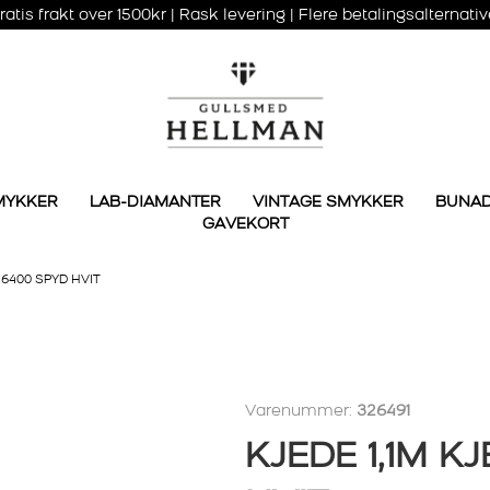
ratis frakt over 1500kr | Rask levering | Flere betalingsalternativ
MYKKER
LAB-DIAMANTER
VINTAGE SMYKKER
BUNA
GAVEKORT
26400 SPYD HVIT
Varenummer:
326491
KJEDE 1,1M K