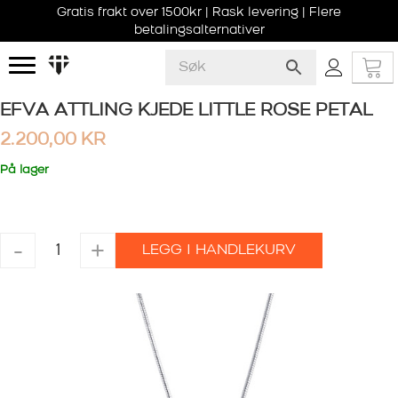
Gratis frakt over 1500kr | Rask levering | Flere
betalingsalternativer
EFVA ATTLING KJEDE LITTLE ROSE PETAL
2.200,00
KR
På lager
EFVA
-
+
LEGG I HANDLEKURV
ATTLING
KJEDE
LITTLE
ROSE
PETAL
antall