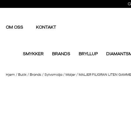
G
OM OSS
KONTAKT
SMYKKER
BRANDS
BRYLLUP
DIAMANTS
Hjem
/
Butik
/
Brands
/
Sylvsmidja
/
Maljer
/
MALJER FILIGRAN LITEN GAMM