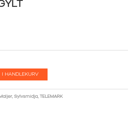
GYLT
NDE
KR.
 I HANDLEKURV
Maljer
,
Sylvsmidja
,
TELEMARK