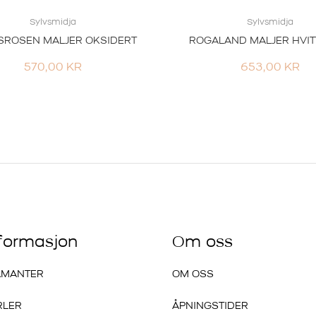
Sylvsmidja
Sylvsmidja
SROSEN MALJER OKSIDERT
ROGALAND MALJER HVIT
570,00
KR
653,00
KR
nformasjon
Om oss
AMANTER
OM OSS
RLER
ÅPNINGSTIDER