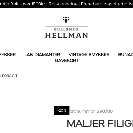
ratis frakt over 1500kr | Rask levering | Flere betalingsalternativ
MYKKER
LAB-DIAMANTER
VINTAGE SMYKKER
BUNA
GAVEKORT
ELFORGYLT
-20%
Varenummer:
290700
MALJER FILIG