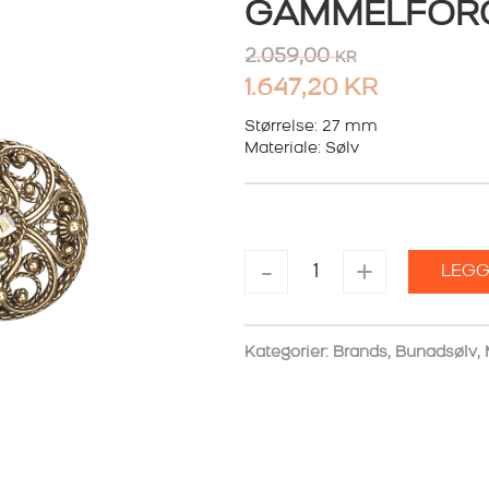
GAMMELFOR
2.059,00
KR
OPPRINNELIG
NÅVÆRE
1.647,20
KR
PRIS
PRIS
Størrelse: 27 mm
VAR:
Materiale: Sølv
ER:
2.059,00 KR.
1.647,20 
MALJER
-
+
LEGG
FILIGRAN
LITEN
GAMMELFORGYLT
antall
Kategorier:
Brands
,
Bunadsølv
,