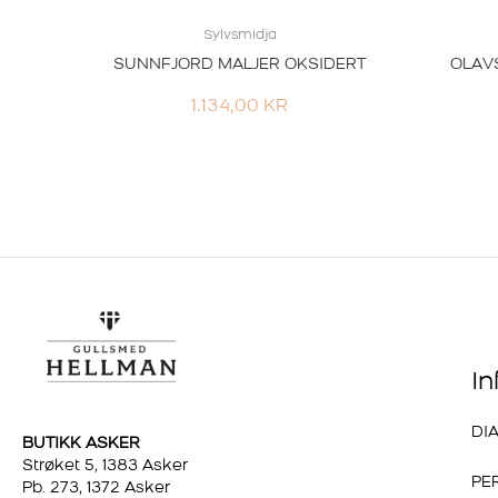
Sylvsmidja
SUNNFJORD MALJER OKSIDERT
OLAV
1.134,00
KR
I
DI
BUTIKK ASKER
Strøket 5, 1383 Asker
PE
Pb. 273, 1372 Asker