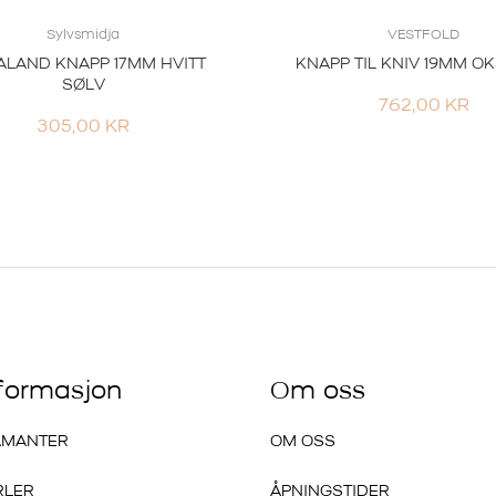
Sylvsmidja
VESTFOLD
LAND KNAPP 17MM HVITT
KNAPP TIL KNIV 19MM O
SØLV
762,00
KR
305,00
KR
nformasjon
Om oss
AMANTER
OM OSS
RLER
ÅPNINGSTIDER