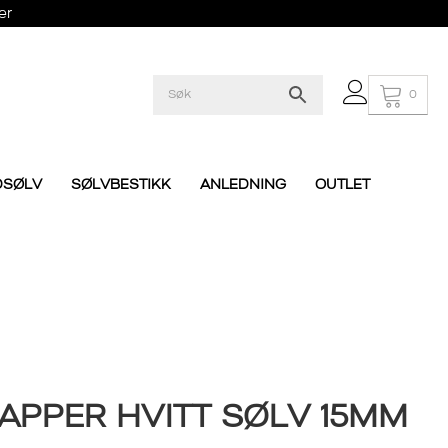
er
0
DSØLV
SØLVBESTIKK
ANLEDNING
OUTLET
APPER HVITT SØLV 15MM