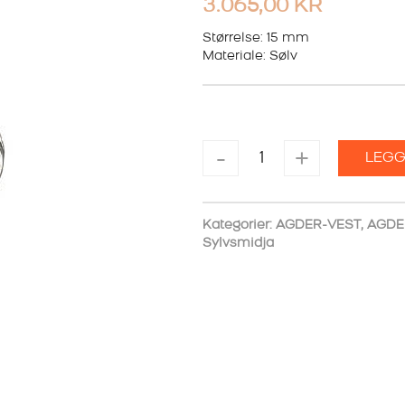
3.065,00
KR
Størrelse: 15 mm
Materiale: Sølv
MANSJETTKNAPPER
-
+
LEGG
HVITT
SØLV
15MM
antall
Kategorier:
AGDER-VEST
,
AGDE
Sylvsmidja