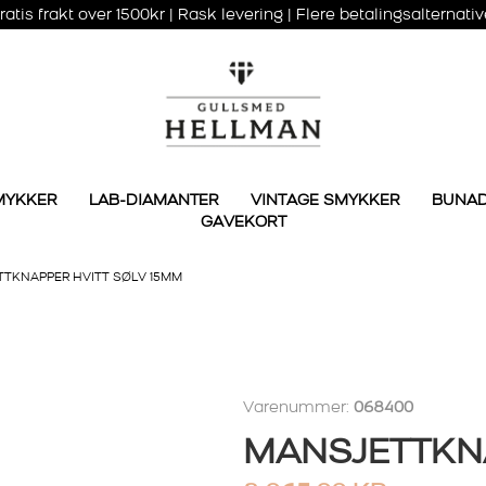
ratis frakt over 1500kr | Rask levering | Flere betalingsalternativ
MYKKER
LAB-DIAMANTER
VINTAGE SMYKKER
BUNA
GAVEKORT
TKNAPPER HVITT SØLV 15MM
Varenummer:
068400
MANSJETTKN