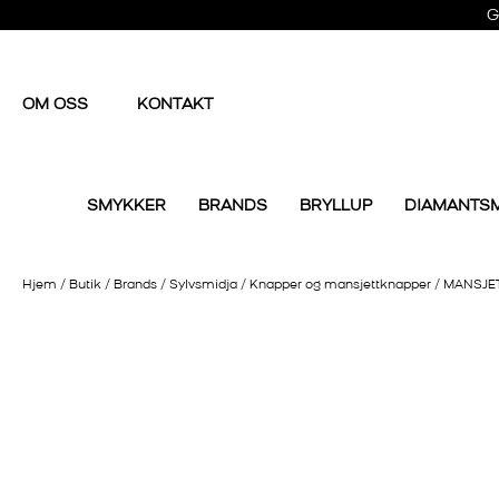
G
OM OSS
KONTAKT
SMYKKER
BRANDS
BRYLLUP
DIAMANTS
Hjem
/
Butik
/
Brands
/
Sylvsmidja
/
Knapper og mansjettknapper
/
MANSJET