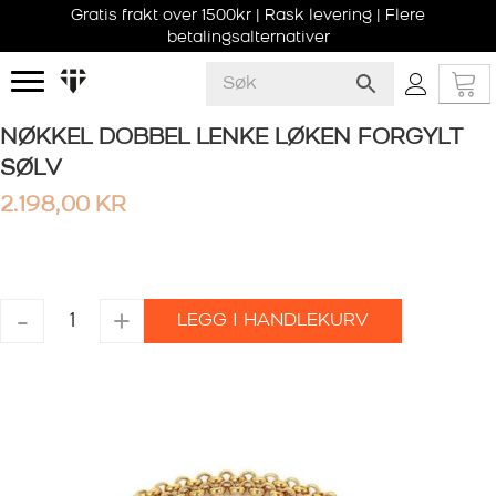
Gratis frakt over 1500kr | Rask levering | Flere
betalingsalternativer
NØKKEL DOBBEL LENKE LØKEN FORGYLT
SØLV
2.198,00
KR
NØKKEL
-
+
LEGG I HANDLEKURV
DOBBEL
LENKE
LØKEN
FORGYLT
SØLV
antall