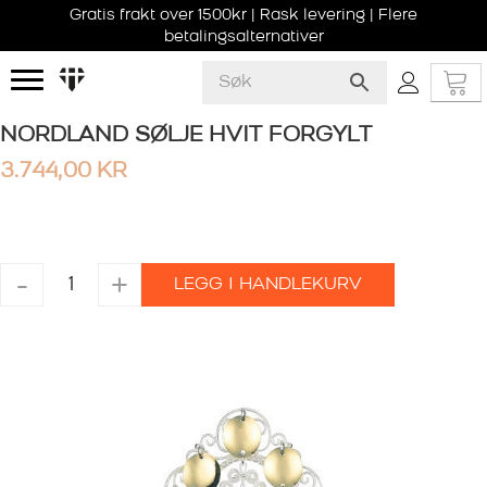
Gratis frakt over 1500kr | Rask levering | Flere
betalingsalternativer
NORDLAND SØLJE HVIT FORGYLT
3.744,00
KR
NORDLAND
-
+
LEGG I HANDLEKURV
SØLJE
HVIT
FORGYLT
antall