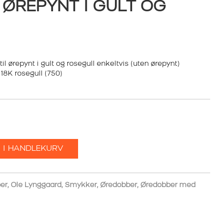
 ØREPYNT I GULT OG
l ørepynt i gult og rosegull enkeltvis (uten ørepynt)
 18K rosegull (750)
 I HANDLEKURV
er
,
Ole Lynggaard
,
Smykker
,
Øredobber
,
Øredobber med