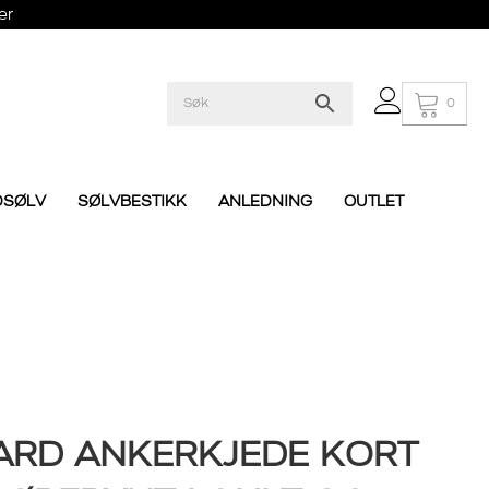
er
0
DSØLV
SØLVBESTIKK
ANLEDNING
OUTLET
ARD ANKERKJEDE KORT