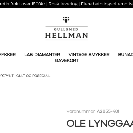
ratis frakt over 1500kr | Rask levering | Flere betalingsalternativ
MYKKER
LAB-DIAMANTER
VINTAGE SMYKKER
BUNA
GAVEKORT
REPYNT I GULT OG ROSEGULL
Varenummer:
A2855-401
OLE LYNGGA