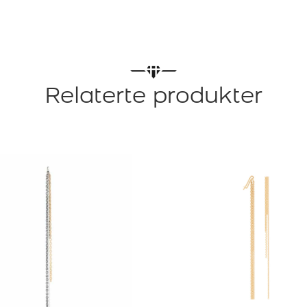
GULT
OG
ROSEGULL
antall
Relaterte produkter