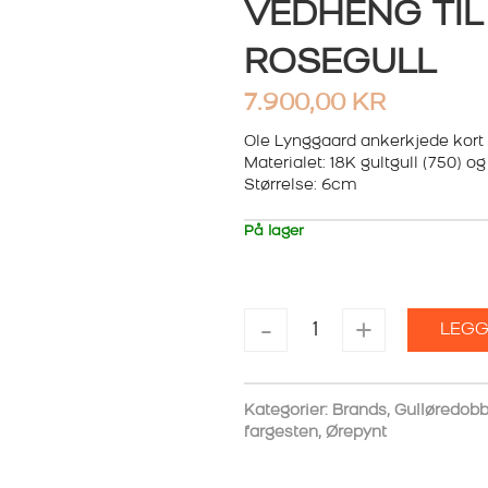
VEDHENG TIL
ROSEGULL
7.900,00
KR
Ole Lynggaard ankerkjede kort ti
Materialet: 18K gultgull (750) og
Størrelse: 6cm
På lager
OLE
-
+
LEGG
LYNGGAARD
ANKERKJEDE
KORT
VEDHENG
Kategorier:
Brands
,
Gulløredobb
TIL
fargesten
,
Ørepynt
ØREPYNT
I