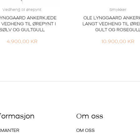
Vedheng til ørepynt
Smykker
LYNGGAARD ANKERKJEDE
OLE LYNGGAARD ANKER
 VEDHENG TIL ØREPYNT I
LANGT VEDHENG TIL ØRE
SØLV OG GULTGULL
GULT OG ROSEGUL
4.900,00
KR
10.900,00
KR
nformasjon
Om oss
AMANTER
OM OSS