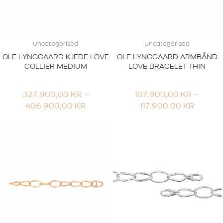
Uncategorised
Uncategorised
OLE LYNGGAARD KJEDE LOVE
OLE LYNGGAARD ARMBÅND
COLLIER MEDIUM
LOVE BRACELET THIN
327.900,00
KR
–
107.900,00
KR
–
PRISOMRÅDE:
PRISO
406.900,00
KR
117.900,00
KR
327.900,00 KR
107.90
TIL
TIL
406.900,00 KR
117.900