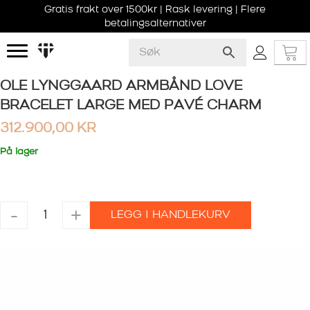
Gratis frakt over 1500kr | Rask levering | Flere
betalingsalternativer
OLE LYNGGAARD ARMBÅND LOVE
BRACELET LARGE MED PAVÉ CHARM
312.900,00
KR
På lager
OLE
-
+
LEGG I HANDLEKURV
LYNGGAARD
ARMBÅND
LOVE
BRACELET
LARGE
MED
PAVÉ