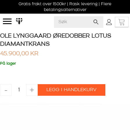
Gratis frakt over 1500kr | Rask levering | Flere
betalingsalternativer
OLE LYNGGAARD ØREDOBBER LOTUS
DIAMANTKRANS
45.900,00
KR
På lager
OLE
-
+
LEGG I HANDLEKURV
LYNGGAARD
ØREDOBBER
LOTUS
DIAMANTKRANS
antall