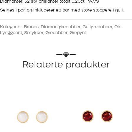
Diamanter: 52 stk brillianter totalt 0,20ct TW.VS
Selges i par, og inkluderer ett par med store stoppere i gull.
Kategorier:
Brands
,
Diamantøredobber
,
Gulløredobber
,
Ole
Lynggaard
,
Smykker
,
Øredobber
,
Ørepynt
Relaterte produkter