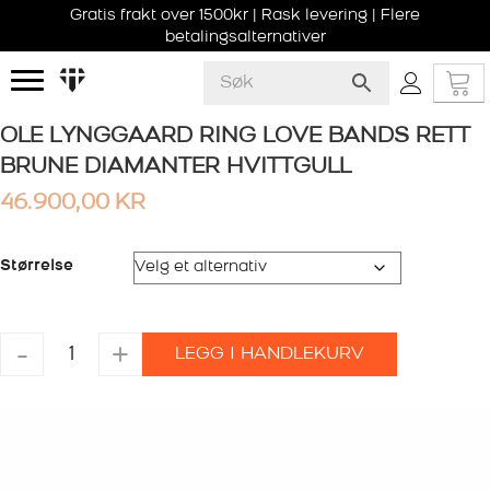
Gratis frakt over 1500kr | Rask levering | Flere
betalingsalternativer
OLE LYNGGAARD RING LOVE BANDS RETT
BRUNE DIAMANTER HVITTGULL
46.900,00
KR
Størrelse
OLE
-
+
LEGG I HANDLEKURV
LYNGGAARD
RING
LOVE
BANDS
RETT
BRUNE