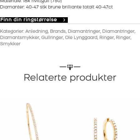
Materiale: 18k hvittgull (750)
Diamanter: 40-47 stk brune brilliante totalt 40-47ct
Finn din ringstørrelse
Kategorier:
Anledning
,
Brands
,
Diamantringer
,
Diamantringer
,
Diamantsmykker
,
Gullringer
,
Ole Lynggaard
,
Ringer
,
Ringer
,
Smykker
Relaterte produkter