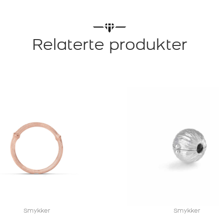
GULTGULL
MED
HENGENDE
RINGER
Relaterte produkter
antall
Smykker
Smykker