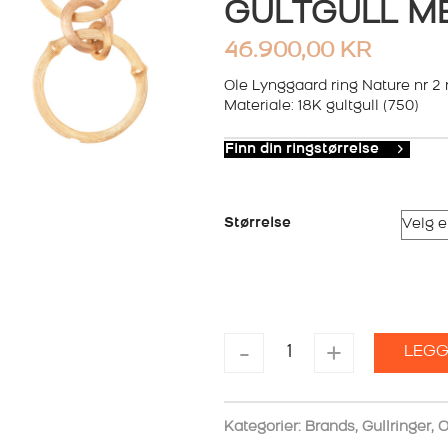
GULTGULL M
46.900,00
KR
Ole Lynggaard ring Nature nr 
Materiale: 18K gultgull (750)
Finn din ringstørrelse
Størrelse
OLE
-
+
LEGG
LYNGGAARD
RING
NATURE
NR
Kategorier:
Brands
,
Gullringer
,
O
2