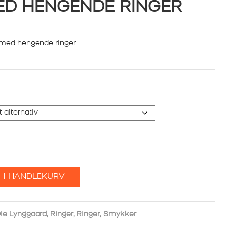
ED HENGENDE RINGER
2 med hengende ringer
 I HANDLEKURV
le Lynggaard
,
Ringer
,
Ringer
,
Smykker