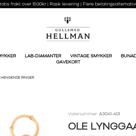
ratis frakt over 1500kr | Rask levering | Flere betalingsalternativ
MYKKER
LAB-DIAMANTER
VINTAGE SMYKKER
BUNA
GAVEKORT
D HENGENDE RINGER
Varenummer:
A3041-401
OLE LYNGGAA