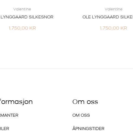
Valentine
Valentine
 LYNGGAARD SILKESNOR
OLE LYNGGAARD SILK
1.750,00
KR
1.750,00
KR
nformasjon
Om oss
AMANTER
OM OSS
RLER
ÅPNINGSTIDER