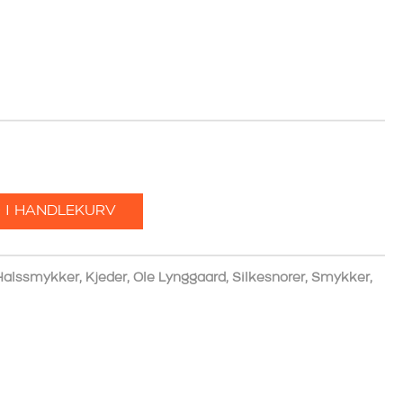
 I HANDLEKURV
Halssmykker
,
Kjeder
,
Ole Lynggaard
,
Silkesnorer
,
Smykker
,