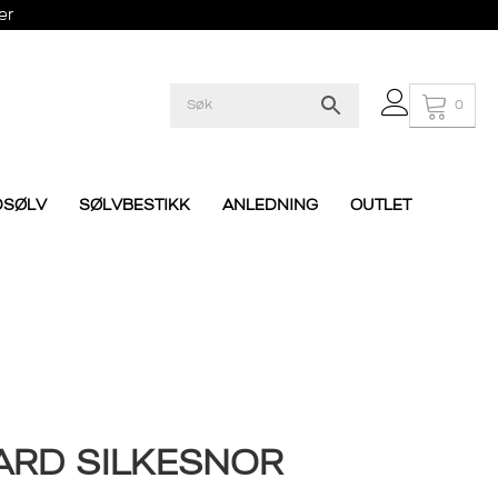
er
0
DSØLV
SØLVBESTIKK
ANLEDNING
OUTLET
ARD SILKESNOR