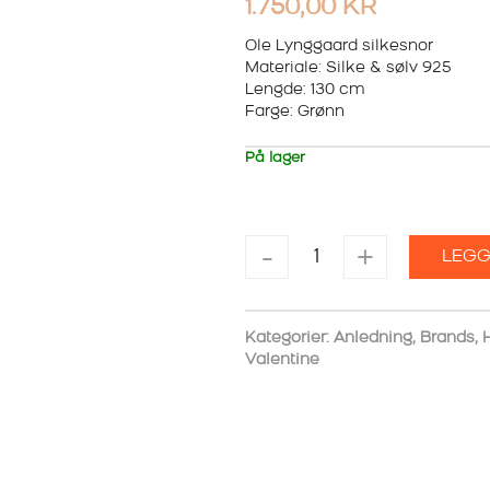
1.750,00
KR
Ole Lynggaard silkesnor
Materiale: Silke & sølv 925
Lengde: 130 cm
Farge: Grønn
På lager
OLE
-
+
LEGG
LYNGGAARD
SILKESNOR
antall
Kategorier:
Anledning
,
Brands
,
Valentine