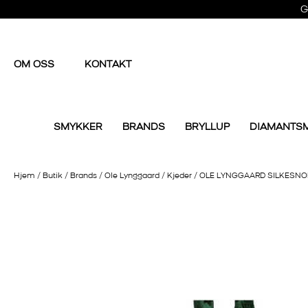
G
OM OSS
KONTAKT
SMYKKER
BRANDS
BRYLLUP
DIAMANTS
Hjem
/
Butik
/
Brands
/
Ole Lynggaard
/
Kjeder
/
OLE LYNGGAARD SILKESNO