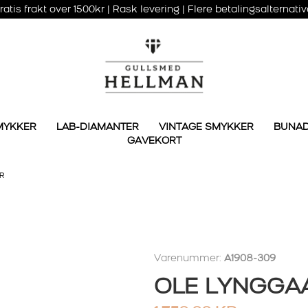
ratis frakt over 1500kr | Rask levering | Flere betalingsalternativ
MYKKER
LAB-DIAMANTER
VINTAGE SMYKKER
BUNA
GAVEKORT
R
Varenummer:
A1908-309
OLE LYNGGA