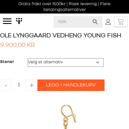
Gratis frakt over 1500kr | Rask levering | Flere
betalingsalternativer
OLE LYNGGAARD VEDHENG YOUNG FISH
9.900,00
KR
Stener
OLE
-
+
LEGG I HANDLEKURV
LYNGGAARD
VEDHENG
YOUNG
FISH
antall