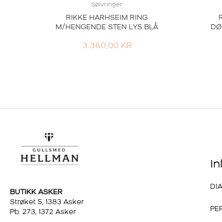
Sølvringer
RIKKE HARHSEIM RING
M/HENGENDE STEN LYS BLÅ
DØ
3.360,00
KR
I
DI
BUTIKK ASKER
Strøket 5, 1383 Asker
PE
Pb. 273, 1372 Asker