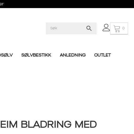
er
0
DSØLV
SØLVBESTIKK
ANLEDNING
OUTLET
EIM BLADRING MED