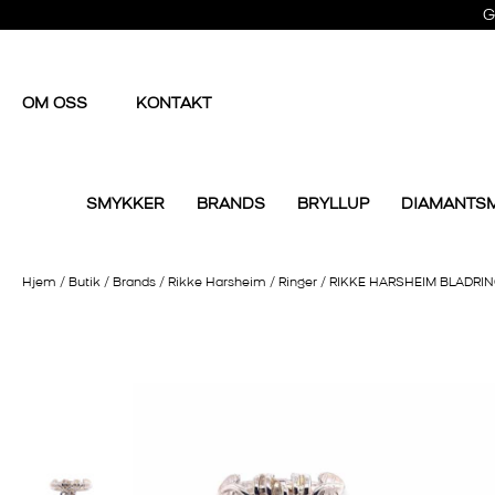
G
OM OSS
KONTAKT
SMYKKER
BRANDS
BRYLLUP
DIAMANTS
Hjem
/
Butik
/
Brands
/
Rikke Harsheim
/
Ringer
/
RIKKE HARSHEIM BLADRI