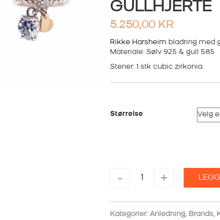
GULLHJERTE
5.250,00
KR
Rikke Harsheim
bladring med g
Materiale: Sølv 925 & gull 585
Stener: 1 stk cubic zirkonia.
Størrelse
RIKKE
-
+
LEGG
HARSHEIM
BLADRING
MED
GULLHJERTE
Kategorier:
Anledning
,
Brands
,