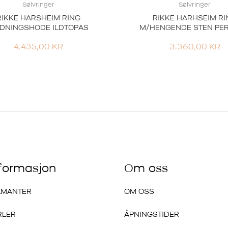
Sølvringer
Sølvringer
RIKKE HARSHEIM RING
RIKKE HARHSEIM RI
DNINGSHODE ILDTOPAS
M/HENGENDE STEN PER
4.435,00
KR
3.360,00
KR
nformasjon
Om oss
AMANTER
OM OSS
RLER
ÅPNINGSTIDER