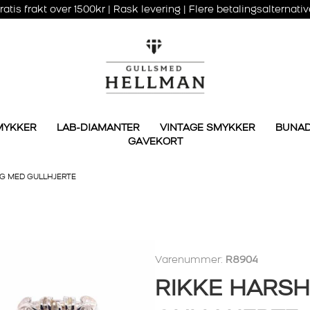
ratis frakt over 1500kr | Rask levering | Flere betalingsalternativ
MYKKER
LAB-DIAMANTER
VINTAGE SMYKKER
BUNA
GAVEKORT
NG MED GULLHJERTE
Varenummer:
R8904
RIKKE HARSH