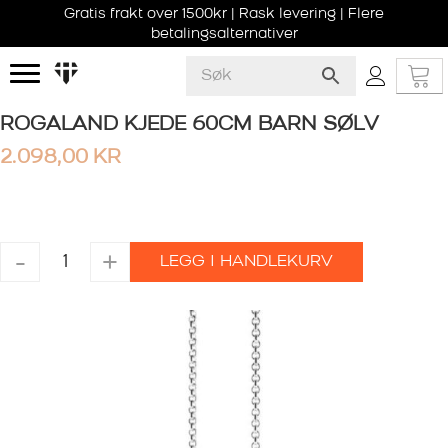
Gratis frakt over 1500kr | Rask levering | Flere
betalingsalternativer
ROGALAND KJEDE 60CM BARN SØLV
2.098,00
KR
ROGALAND
-
+
LEGG I HANDLEKURV
KJEDE
60CM
BARN
SØLV
antall