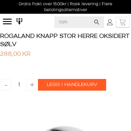
Gratis frakt over 1500kr | Rask levering | Flere
betalingsalternativer
ROGALAND KNAPP STOR HERRE OKSIDERT
SØLV
288,00
KR
ROGALAND
-
+
LEGG I HANDLEKURV
KNAPP
STOR
HERRE
OKSIDERT
SØLV
antall