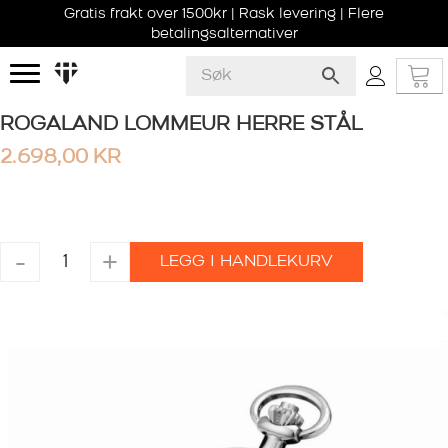
Gratis frakt over 1500kr | Rask levering | Flere
betalingsalternativer
ROGALAND LOMMEUR HERRE STÅL
2.698,00
KR
ROGALAND
-
+
LEGG I HANDLEKURV
LOMMEUR
HERRE
STÅL
antall