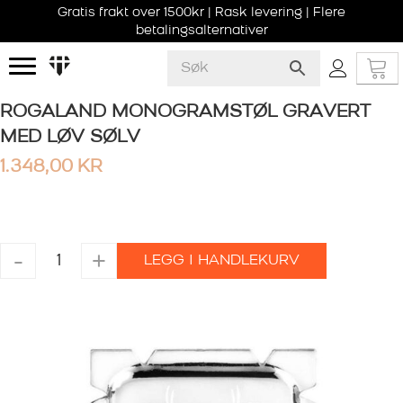
Gratis frakt over 1500kr | Rask levering | Flere
betalingsalternativer
ROGALAND MONOGRAMSTØL GRAVERT
MED LØV SØLV
1.348,00
KR
ROGALAND
-
+
LEGG I HANDLEKURV
MONOGRAMSTØL
GRAVERT
MED
LØV
SØLV
antall