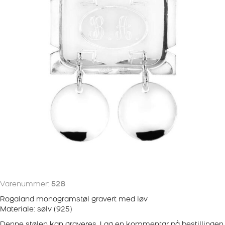
Varenummer:
528
Rogaland monogramstøl gravert med løv
Materiale: sølv (925)
Denne stølen kan graveres. Lag en kommentar på bestillingen