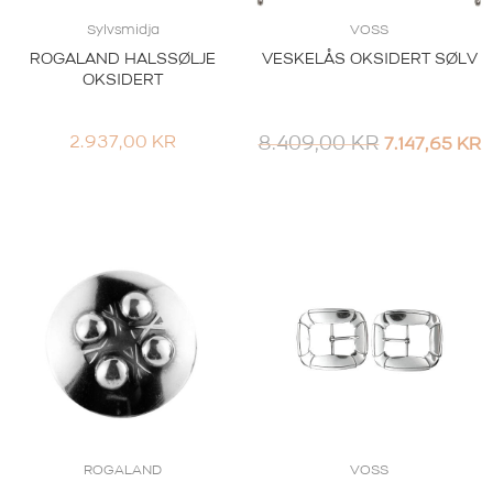
Sylvsmidja
VOSS
ROGALAND HALSSØLJE
VESKELÅS OKSIDERT SØLV
OKSIDERT
OPPRINNEL
2.937,00
KR
8.409,00
KR
7.147,65
KR
PRIS
P
VAR:
E
8.409,00 KR
7
ROGALAND
VOSS