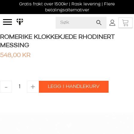
Gratis frakt over 1500kr | Rask levering | Flere
betalingsalternativer
ROMERIKE KLOKKEKJEDE RHODINERT
MESSING
548,00
KR
ROMERIKE
-
+
LEGG I HANDLEKURV
KLOKKEKJEDE
RHODINERT
MESSING
antall