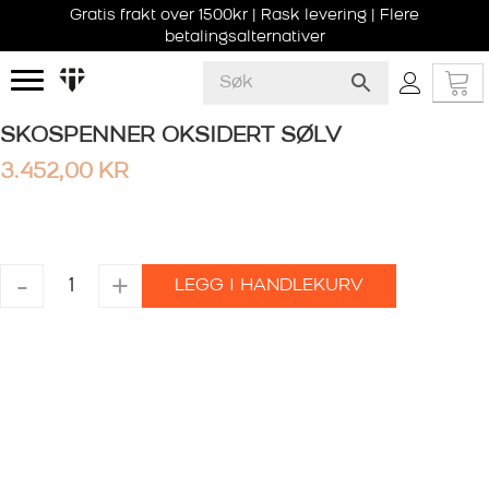
Gratis frakt over 1500kr | Rask levering | Flere
betalingsalternativer
SKOSPENNER OKSIDERT SØLV
3.452,00
KR
SKOSPENNER
-
+
LEGG I HANDLEKURV
OKSIDERT
SØLV
antall