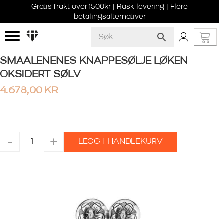
Gratis frakt over 1500kr | Rask levering | Flere
betalingsalternativer
SMAALENENES KNAPPESØLJE LØKEN
OKSIDERT SØLV
4.678,00
KR
SMAALENENES
-
+
LEGG I HANDLEKURV
KNAPPESØLJE
LØKEN
OKSIDERT
SØLV
antall