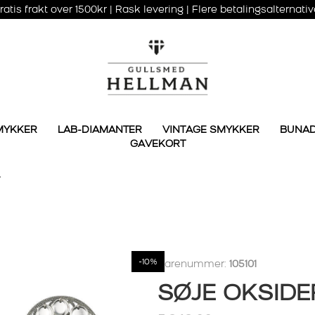
ratis frakt over 1500kr | Rask levering | Flere betalingsalternativ
MYKKER
LAB-DIAMANTER
VINTAGE SMYKKER
BUNA
GAVEKORT
V
-10%
Varenummer:
105101
SØJE OKSID