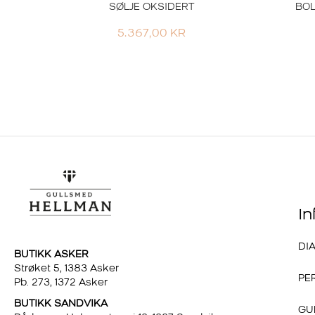
SØLJE OKSIDERT
BOL
5.367,00
KR
I
DI
BUTIKK ASKER
Strøket 5, 1383 Asker
PE
Pb. 273, 1372 Asker
BUTIKK SANDVIKA
GU