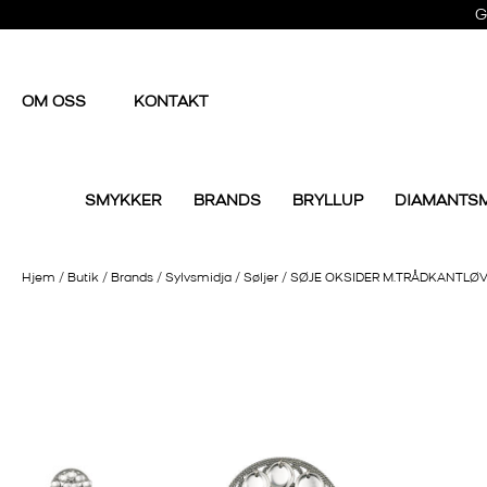
G
OM OSS
KONTAKT
SMYKKER
BRANDS
BRYLLUP
DIAMANTS
Hjem
/
Butik
/
Brands
/
Sylvsmidja
/
Søljer
/
SØJE OKSIDER M.TRÅDKANTLØ