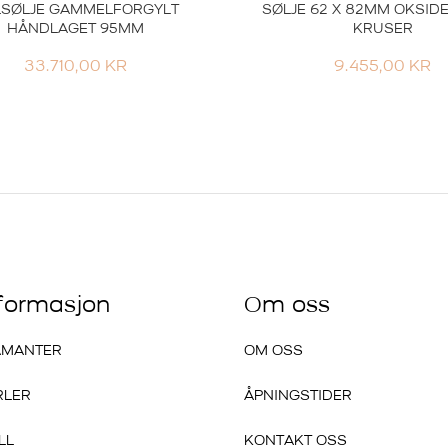
SØLJE GAMMELFORGYLT
SØLJE 62 X 82MM OKSID
HÅNDLAGET 95MM
KRUSER
33.710,00
KR
9.455,00
KR
nformasjon
Om oss
AMANTER
OM OSS
RLER
ÅPNINGSTIDER
LL
KONTAKT OSS