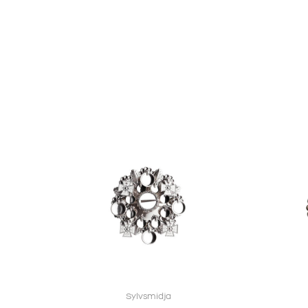
Sylvsmidja