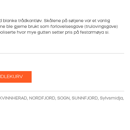
NDE
 blanke trådkantløv. Skålene på søljene var et vanlig
ne ble gjerne brukt som forlovelsesgave (trulovingsgave)
boliserte hvor mye gutten setter pris på festarmøya si.
KR.
NDLEKURV
KVINNHERAD
,
NORDFJORD
,
SOGN
,
SUNNFJORD
,
Sylvsmidja
,