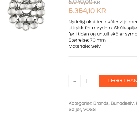
5.949,00
KR
OPPRINNELIG
NÅVÆRE
5.354,10
KR
PRIS
PRIS
Nydelig oksidert skålesølje med
VAR:
uttrykk for møydom. Skålesølje
ER:
før i tiden og antall skåler sym
5.949,00 KR.
5.354,10 
Størrelse: 70 mm
Materiale: Sølv
SØJE
-
+
LEGG I HA
OKSIDER
M.TRÅDKANTLØV
antall
Kategorier:
Brands
,
Bunadsølv
,
Søljer
,
VOSS