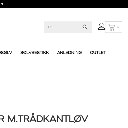
er
0
DSØLV
SØLVBESTIKK
ANLEDNING
OUTLET
ER M.TRÅDKANTLØV