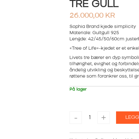
TRE GULL
26.000,00
KR
Sophia Brand kjede simplicity
Materiale: Gultgull 925
Lengde: 42/45/50/60cm juster
«Tree of Life»-kjedet er et enke
Livets tre bærer en dyp symboli
tilhørighet, evighet og forbind
åndelig utvikling og beskyttelse
røttene som forankrer oss, til 
På lager
SOPHIA
-
+
LEGG
BRAND
HALSSMYKKE
LIVETS
TRE