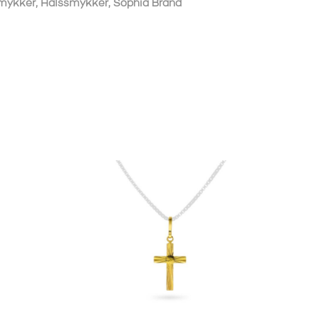
mykker
,
Halssmykker
,
Sophia Brand