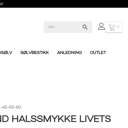
er
0
DSØLV
SØLVBESTIKK
ANLEDNING
OUTLET
-45-50-60
ND HALSSMYKKE LIVETS