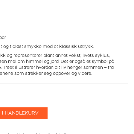
bar
lt og tidløst smykke med et klassisk uttrykk.
kk og representerer blant annet vekst, livets syklus,
elsen mellom himmel og jord. Det er også et symbol på
. Treet illustrerer hvordan alt liv henger sammen – fra
grenene som strekker seg oppover og videre.
 I HANDLEKURV