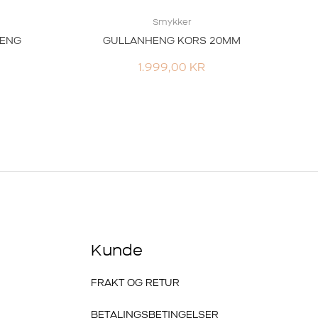
Smykker
HENG
GULLANHENG KORS 20MM
1.999,00
KR
Kunde
FRAKT OG RETUR
BETALINGSBETINGELSER