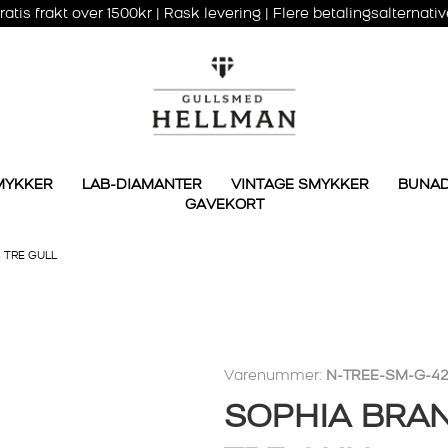
ratis frakt over 1500kr | Rask levering | Flere betalingsalternativ
MYKKER
LAB-DIAMANTER
VINTAGE SMYKKER
BUNA
GAVEKORT
 TRE GULL
Varenummer:
N-TREE-SM-G-42
SOPHIA BRA