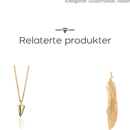
Kategorier:
Gullsmykker
,
Halss
GULL
antall
Relaterte produkter