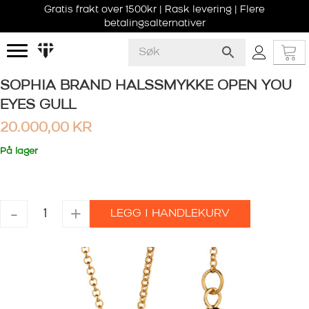
Gratis frakt over 1500kr | Rask levering | Flere
betalingsalternativer
SOPHIA BRAND HALSSMYKKE OPEN YOU
EYES GULL
20.000,00
KR
På lager
SOPHIA
-
+
LEGG I HANDLEKURV
BRAND
HALSSMYKKE
OPEN
YOU
EYES
GULL
antall