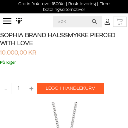
Gratis frakt over 1500kr | Rask levering | Flere
betalingsalternativer
SOPHIA BRAND HALSSMYKKE PIERCED
WITH LOVE
10.000,00
KR
På lager
SOPHIA
-
+
LEGG I HANDLEKURV
BRAND
HALSSMYKKE
PIERCED
WITH
LOVE
antall