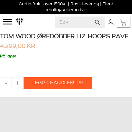
Gratis frakt over 1500kr | Rask levering | Flere
betalingsalternativer
TOM WOOD ØREDOBBER LIZ HOOPS PAVE
4.299,00
KR
På lager
TOM
-
+
LEGG I HANDLEKURV
WOOD
ØREDOBBER
LIZ
HOOPS
PAVE
antall