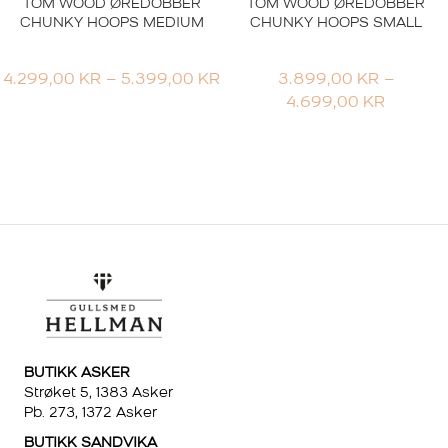
TOM WOOD ØREDOBBER
TOM WOOD ØREDOBBER
CHUNKY HOOPS MEDIUM
CHUNKY HOOPS SMALL
PRISOMRÅDE:
4.299,00
KR
–
5.399,00
KR
3.899,00
KR
–
4.299,00 KR
PRISOM
4.699,00
KR
TIL
3.899,
5.399,00 KR
TIL
4.699,0
BUTIKK ASKER
Strøket 5, 1383 Asker
Pb. 273, 1372 Asker
BUTIKK SANDVIKA