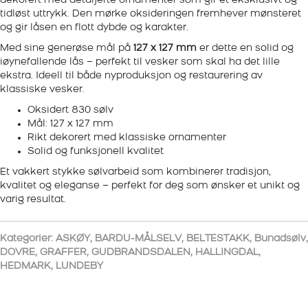
dekorert med detaljerte ornamenter som gir et eksklusivt og
tidløst uttrykk. Den mørke oksideringen fremhever mønsteret
og gir låsen en flott dybde og karakter.
Med sine generøse mål på
127 x 127 mm
er dette en solid og
iøynefallende lås – perfekt til vesker som skal ha det lille
ekstra. Ideell til både nyproduksjon og restaurering av
klassiske vesker.
Oksidert 830 sølv
Mål: 127 x 127 mm
Rikt dekorert med klassiske ornamenter
Solid og funksjonell kvalitet
Et vakkert stykke sølvarbeid som kombinerer tradisjon,
kvalitet og eleganse – perfekt for deg som ønsker et unikt og
varig resultat.
Kategorier:
ASKØY
,
BARDU-MÅLSELV
,
BELTESTAKK
,
Bunadsølv
,
DOVRE
,
GRAFFER
,
GUDBRANDSDALEN
,
HALLINGDAL
,
HEDMARK
,
LUNDEBY