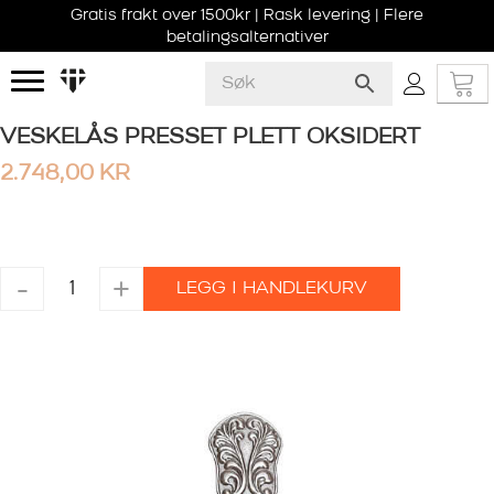
Gratis frakt over 1500kr | Rask levering | Flere
betalingsalternativer
VESKELÅS PRESSET PLETT OKSIDERT
2.748,00
KR
VESKELÅS
-
+
LEGG I HANDLEKURV
PRESSET
PLETT
OKSIDERT
antall