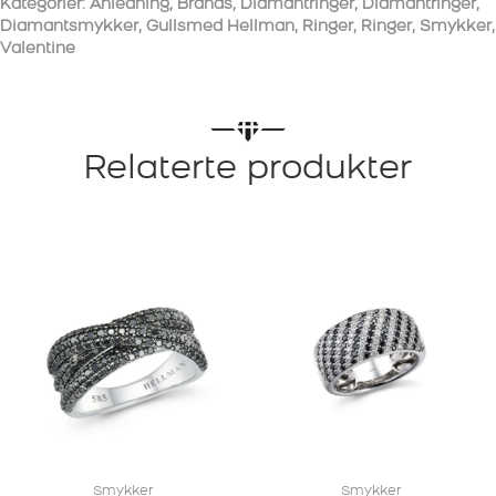
Kategorier:
Anledning
,
Brands
,
Diamantringer
,
Diamantringer
,
Diamantsmykker
,
Gullsmed Hellman
,
Ringer
,
Ringer
,
Smykker
,
Valentine
Relaterte produkter
Smykker
Smykker