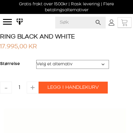
Gratis frakt over 1500kr | Rask levering | Flere
betalingsalternativer
RING BLACK AND WHITE
17.995,00
KR
Størrelse
RING
-
+
LEGG I HANDLEKURV
BLACK
AND
WHITE
antall