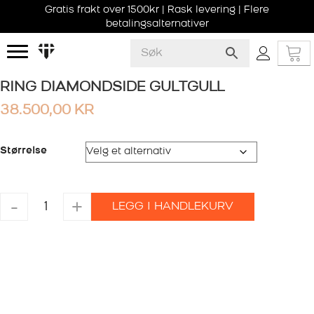
Gratis frakt over 1500kr | Rask levering | Flere
betalingsalternativer
RING DIAMONDSIDE GULTGULL
38.500,00
KR
Størrelse
RING
-
+
LEGG I HANDLEKURV
DIAMONDSIDE
GULTGULL
antall