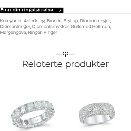
Finn din ringstørrelse
Kategorier:
Anledning
,
Brands
,
Bryllup
,
Diamantringer
,
Diamantringer
,
Diamantsmykker
,
Gullsmed Hellman
,
Morgengave
,
Ringer
,
Ringer
Relaterte produkter