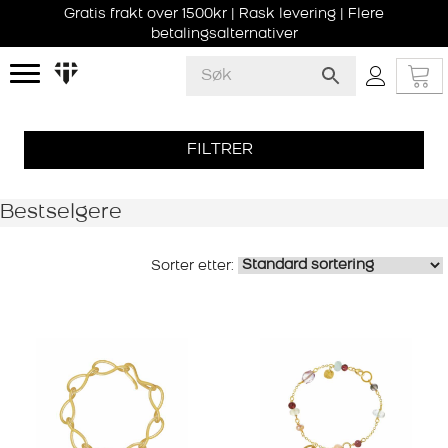
Gratis frakt over 1500kr | Rask levering | Flere
betalingsalternativer
FILTRER
Bestselgere