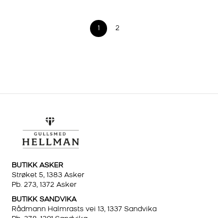
2.90
TIL
1
2
67.8
BUTIKK ASKER
Strøket 5, 1383 Asker
Pb. 273, 1372 Asker
BUTIKK SANDVIKA
Rådmann Halmrasts vei 13, 1337 Sandvika