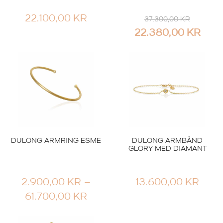
22.100,00
KR
37.300,00
KR
OPPRINNELIG
NÅV
22.380,00
KR
PRIS
PRI
VAR:
ER:
37.300,00 KR.
22.3
DULONG ARMRING ESME
DULONG ARMBÅND
GLORY MED DIAMANT
2.900,00
KR
–
13.600,00
KR
PRISOMRÅDE:
61.700,00
KR
2.900,00 KR