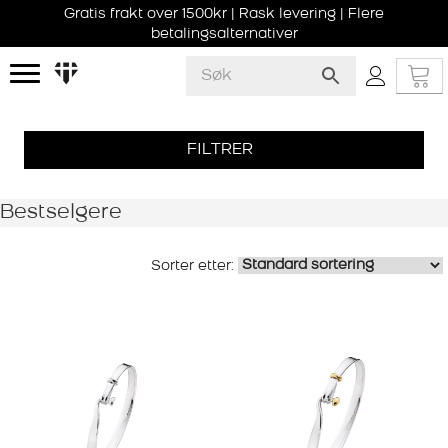
Gratis frakt over 1500kr | Rask levering | Flere
betalingsalternativer
FILTRER
Bestselgere