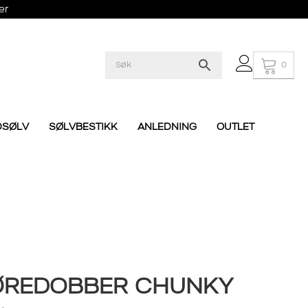
er
0
DSØLV
SØLVBESTIKK
ANLEDNING
OUTLET
ØREDOBBER CHUNKY