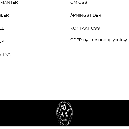
AMANTER
OM OSS
RLER
ÅPNINGSTIDER
LL
KONTAKT OSS
GDPR og personopplysnings
LV
ATINA