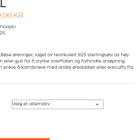
L
PRISOMRÅDE:
9,00
KR
3.899,00 KR
 hoops»
925
TIL
4.699,00 KR
løse øreringer, laget av resirkulert 925 sterlingsølv av høy
 eller gull for å styrke overflaten og forhindre anløpning.
m enkle å kombinere med andre øredobber eller earcuffs fra