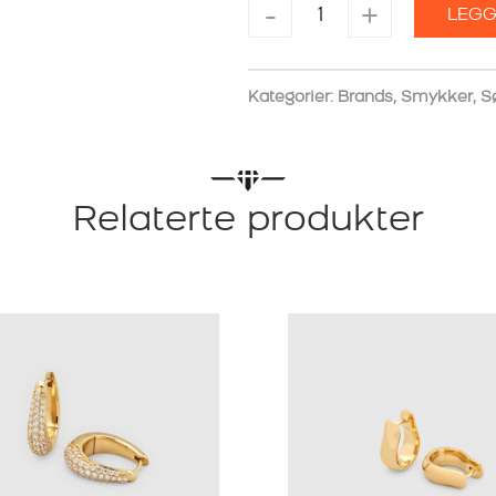
TOM
-
+
LEGG
WOOD
ØREDOBBER
CHUNKY
HOOPS
Kategorier:
Brands
,
Smykker
,
S
SMALL
antall
Relaterte produkter