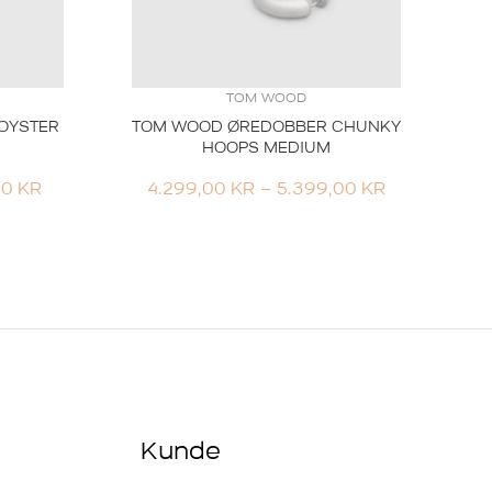
TOM WOOD
OYSTER
TOM WOOD ØREDOBBER CHUNKY
HOOPS MEDIUM
PRISOMRÅDE:
PRISOMRÅD
00
KR
4.299,00
KR
–
5.399,00
KR
1.399,00 KR
4.299,00 KR
TIL
TIL
1.599,00 KR
5.399,00 K
Kunde