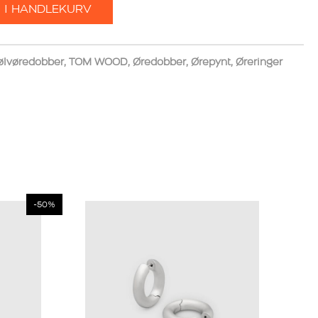
 I HANDLEKURV
ølvøredobber
,
TOM WOOD
,
Øredobber
,
Ørepynt
,
Øreringer
-50%