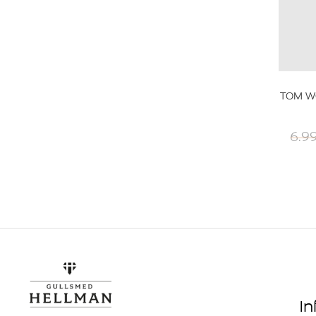
TOM W
6.9
I