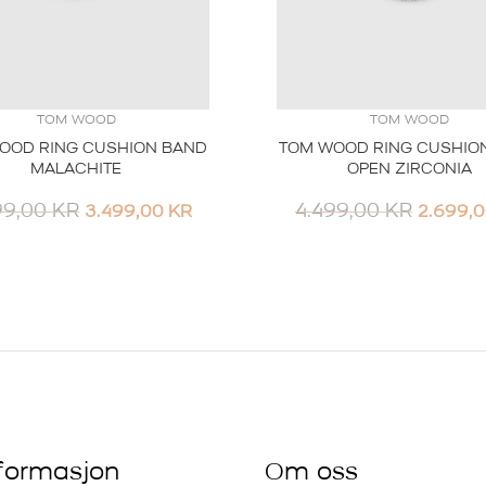
TOM WOOD
TOM WOOD
OOD RING CUSHION BAND
TOM WOOD RING CUSHIO
MALACHITE
OPEN ZIRCONIA
OPPRINNELIG
NÅVÆRENDE
OPPRIN
99,00
KR
4.499,00
KR
3.499,00
KR
2.699,
PRIS
PRIS
PRIS
VAR:
ER:
VAR:
6.999,00 KR.
3.499,00 KR.
4.499,0
nformasjon
Om oss