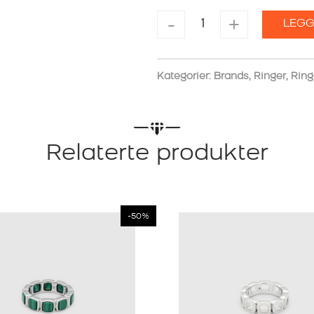
TOM
-
+
LEGG
WOOD
RING
CUSHION
BAND
Kategorier:
Brands
,
Ringer
,
Ring
OPEN
antall
Relaterte produkter
-50%