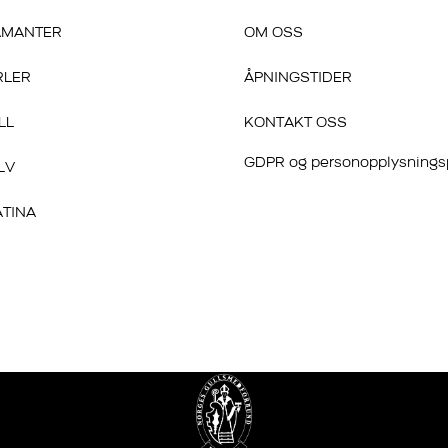
AMANTER
OM OSS
RLER
ÅPNINGSTIDER
LL
KONTAKT OSS
GDPR og personopplysnings
LV
ATINA