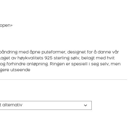
 open»
båndring med åpne puteformer, designet for å danne vår
get av høykvalitets 925 sterling sølv, belagt med hvit
og forhindre anløpning. Ringen er spesiell i seg selv, men
tigere utseende