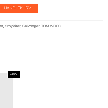
 I HANDLEKURV
er
,
Smykker
,
Sølvringer
,
TOM WOOD
-40%