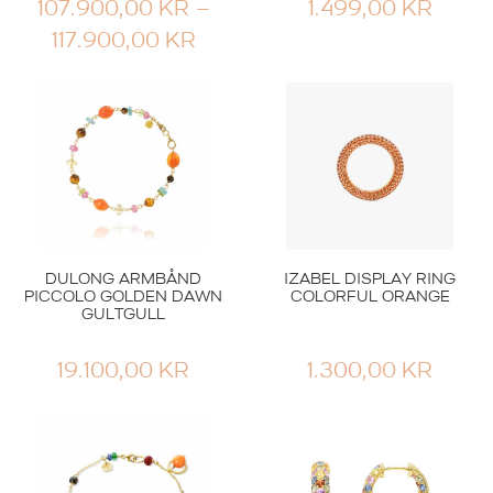
107.900,00
KR
–
1.499,00
KR
PRISOMRÅDE:
117.900,00
KR
107.900,00 KR
TIL
117.900,00 KR
DULONG ARMBÅND
IZABEL DISPLAY RING
PICCOLO GOLDEN DAWN
COLORFUL ORANGE
GULTGULL
19.100,00
KR
1.300,00
KR