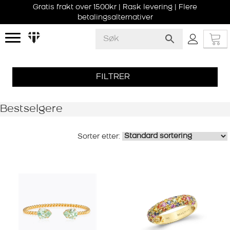
Gratis frakt over 1500kr | Rask levering | Flere
betalingsalternativer
FILTRER
Bestselgere