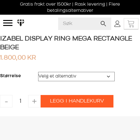
Gratis frakt over 1500kr | Rask levering | Flere
betalingsalternativer
IZABEL DISPLAY RING MEGA RECTANGLE
BEIGE
1.800,00
KR
Størrelse
IZABEL
-
+
LEGG I HANDLEKURV
DISPLAY
RING
MEGA
RECTANGLE
BEIGE
antall