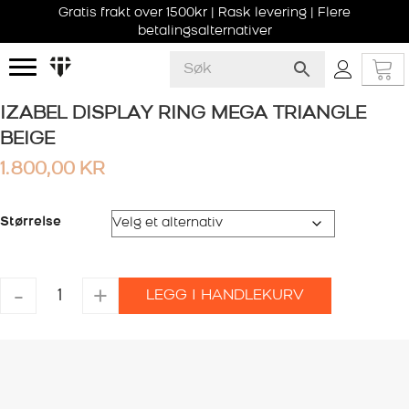
Gratis frakt over 1500kr | Rask levering | Flere
betalingsalternativer
IZABEL DISPLAY RING MEGA TRIANGLE
BEIGE
1.800,00
KR
Størrelse
IZABEL
-
+
LEGG I HANDLEKURV
DISPLAY
RING
MEGA
TRIANGLE
BEIGE
antall