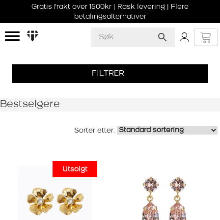
Gratis frakt over 1500kr | Rask levering | Flere
betalingsalternativer
FILTRER
Bestselgere