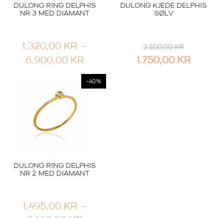
DULONG RING DELPHIS
DULONG KJEDE DELPHIS
NR 3 MED DIAMANT
SØLV
1.320,00
KR
–
3.500,00
KR
PRISOMRÅDE:
OPPRINNELIG
NÅV
6.900,00
KR
1.750,00
KR
1.320,00 KR
PRIS
PRIS
-40%
TIL
VAR:
ER:
6.900,00 KR
3.500,00 KR.
1.750
DULONG RING DELPHIS
NR 2 MED DIAMANT
1.495,00
KR
–