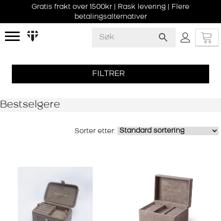
Gratis frakt over 1500kr | Rask levering | Flere
betalingsalternativer
FILTRER
Bestselgere