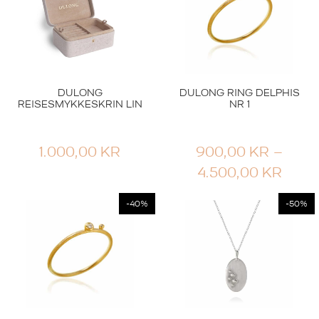
12.100,00 KR.
7.260,00 KR.
37.300,00 KR.
22.3
DULONG
DULONG RING DELPHIS
REISESMYKKESKRIN LIN
NR 1
1.000,00
KR
900,00
KR
–
PRIS
4.500,00
KR
900,
-40%
-50%
TIL
4.50