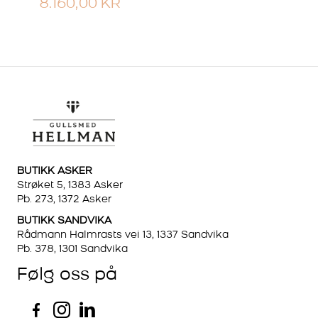
PRISOMRÅDE:
8.160,00
KR
1.495,00 KR
TIL
8.160,00 KR
BUTIKK ASKER
Strøket 5, 1383 Asker
Pb. 273, 1372 Asker
BUTIKK SANDVIKA
Rådmann Halmrasts vei 13, 1337 Sandvika
Pb. 378, 1301 Sandvika
Følg oss på