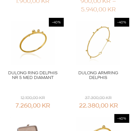
1.900,00
KR
900,00
KR
–
PRIS
5.940,00
KR
900,
-40%
-40%
TIL
5.94
DULONG RING DELPHIS
DULONG ARMRING
NR 5 MED DIAMANT
DELPHIS
12.100,00
KR
37.300,00
KR
OPPRINNELIG
NÅVÆRENDE
OPPRINNELIG
NÅV
7.260,00
KR
22.380,00
KR
PRIS
PRIS
PRIS
PRI
-40%
VAR:
ER:
VAR:
ER: