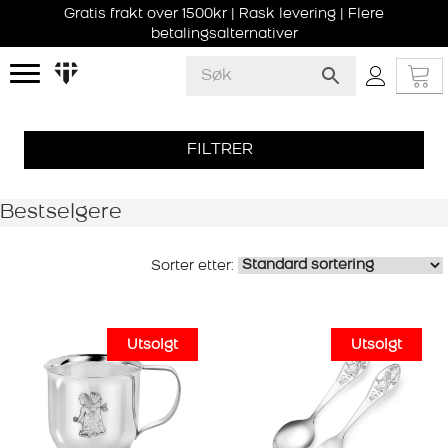
Gratis frakt over 1500kr | Rask levering | Flere
betalingsalternativer
FILTRER
Bestselgere