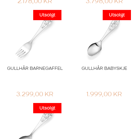
2.178,00
KR
3.798,00
KR
GULLHÅR BARNEGAFFEL
GULLHÅR BABYSKJE
3.299,00
KR
1.999,00
KR