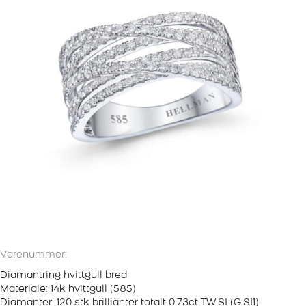
Varenummer:
Diamantring hvittgull bred
Materiale: 14k hvittgull (585)
Diamanter: 120 stk brillianter totalt 0,73ct TW.SI (G.SI1)