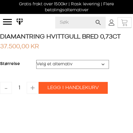
Gratis frakt over 1500kr | Rask levering | Flere
betalingsalternativer
DIAMANTRING HVITTGULL BRED 0,73CT
37.500,00
KR
Størrelse
DIAMANTRING
-
+
LEGG I HANDLEKURV
HVITTGULL
BRED
0,73CT
antall