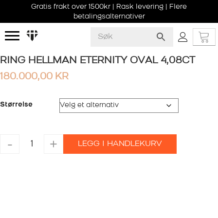
Gratis frakt over 1500kr | Rask levering | Flere
betalingsalternativer
RING HELLMAN ETERNITY OVAL 4,08CT
180.000,00
KR
Størrelse
RING
-
+
LEGG I HANDLEKURV
HELLMAN
ETERNITY
OVAL
4,08CT
antall