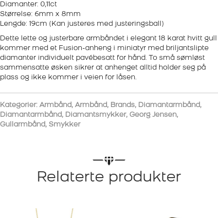
Diamanter: 0,11ct
Størrelse: 6mm x 8mm
Lengde: 19cm (Kan justeres med justeringsball)
Dette lette og justerbare armbåndet i elegant 18 karat hvitt gull
kommer med et Fusion-anheng i miniatyr med briljantslipte
diamanter individuelt pavébesatt for hånd. To små sømløst
sammensatte øsken sikrer at anhenget alltid holder seg på
plass og ikke kommer i veien for låsen.
Kategorier:
Armbånd
,
Armbånd
,
Brands
,
Diamantarmbånd
,
Diamantarmbånd
,
Diamantsmykker
,
Georg Jensen
,
Gullarmbånd
,
Smykker
Relaterte produkter