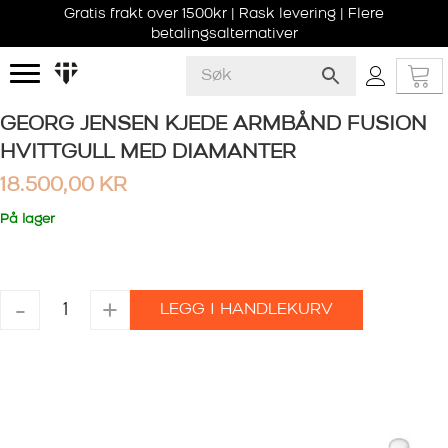
Gratis frakt over 1500kr | Rask levering | Flere
betalingsalternativer
GEORG JENSEN KJEDE ARMBÅND FUSION
HVITTGULL MED DIAMANTER
18.500,00
KR
På lager
GEORG
-
+
LEGG I HANDLEKURV
JENSEN
KJEDE
ARMBÅND
FUSION
HVITTGULL
MED
DIAMANTER