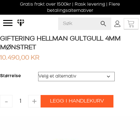
Gratis frakt over 1500kr | Rask levering | Flere
betalingsalternativer
GIFTERING HELLMAN GULTGULL 4MM
MØNSTRET
10.490,00
KR
Størrelse
GIFTERING
-
+
LEGG I HANDLEKURV
HELLMAN
GULTGULL
4MM
MØNSTRET
antall